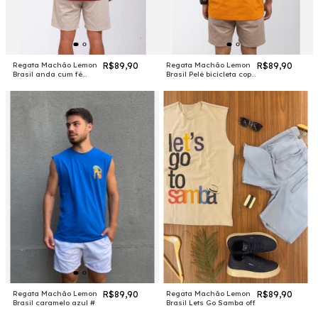
Regata Machão Lemon
R$89,90
Regata Machão Lemon
R$89,90
Brasil anda cum fé
Brasil Pelé bicicleta copa
vinho #
#
Regata Machão Lemon
R$89,90
Regata Machão Lemon
R$89,90
Brasil caramelo azul #
Brasil Lets Go Samba off