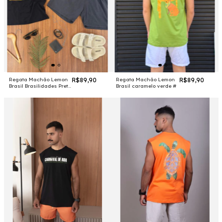
Regata Machão Lemon
R$89,90
Regata Machão Lemon
R$89,90
Brasil Brasilidades Preta
Brasil caramelo verde #
#