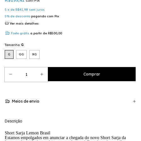
com
Pix
5
x de
R$41,98
sem juros
5% de desconto
pagando com Pix
Ver mais detalhes
Frete grátis
a partir de
R$500,00
Tamanho:
G
G
GG
XG
Meios de envio
Descrição
Short Sarja Lemon Brasil
Estamos empolgados em anunciar a chegada do novo Short Sarja da