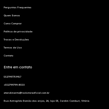
Perguntas Frequentes
Quem Somos
Como Comprar
Política de privacidade
Trocas e Devoluções
Termos de Uso
Contato
Entre em contato
5527997759917
+552799799-8550
atendimento@rockstoreoficial.com.br
Rua Astrogildo Romão dos anjos, 26, loja 03, Jardim Camburi, Vitória.