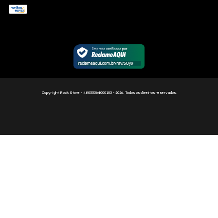
Copyright Rock Store - 48055364000103 - 2026. Todos os direitos reservados.