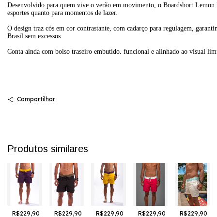
Desenvolvido para quem vive o verão em movimento, o Boardshort Lemon Bras
esportes quanto para momentos de lazer.
O design traz cós em cor contrastante, com cadarço para regulagem, garantin
Brasil sem excessos.
Conta ainda com bolso traseiro embutido, funcional e alinhado ao visual limp
Destaques do produto:
Composição: 95% poliéster | 5% elastano
Secagem rápida e alta durabilidade
Compartilhar
Cós contrastante com cadarço ajustável
Limão Lemon Brasil bordado na lateral esquerda
Bolso traseiro embutido
Produtos similares
Comprimento médio, confortável e moderno
Um boardshort pensado para acompanhar seu ritmo, com o lifestyle tropical
Tamanho
38
Cintura
42
Boardshort
R$229,90
Boardshort
R$229,90
Boardshort
R$229,90
Boardshort
R$229,90
Boardshort
R$229,90