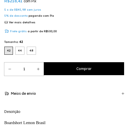
R$218,41
com
Pix
5
x de
R$45,98
sem juros
5% de desconto
pagando com Pix
Ver mais detalhes
Frete grátis
a partir de
R$500,00
Tamanho:
42
42
44
48
Meios de envio
Descrição
Boardshort Lemon Brasil