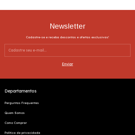
Lemon
Lemon
Lemon
Lemon
Lemon
Comprimento
39
Brasil
Brasil
Brasil
Brasil
Brasil
Roxo
Preto
Amarelo
Rosa
Branco
Circunferência da perna
48
c/cós
c/cós
c/cós
c/cós
c/cós
Amarelo
Verde
Roxo
Branco
Azul
Musgo
Newsletter
Cadastre-se e receba descontos e ofertas exclusivas!
Departamentos
Perguntas Frequentes
Quem Somos
Como Comprar
Política de privacidade