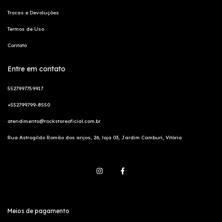
Trocas e Devoluções
Termos de Uso
Contato
Entre em contato
5527997759917
+552799799-8550
atendimento@rockstoreoficial.com.br
Rua Astrogildo Romão dos anjos, 26, loja 03, Jardim Camburi, Vitória.
Meios de pagamento